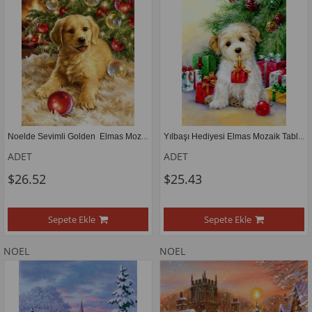
Noelde Sevimli Golden  Elmas Mozaik Tablo  43x56 cm 
Yılbaşı Hediyesi Elmas Mozaik Tablo Yılbaşı Serisi 41x56 cm
ADET
ADET
$26.52
$25.43
Sepete Ekle
Sepete Ekle
NOEL
NOEL