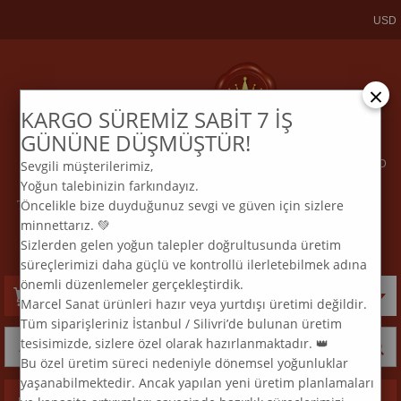
USD
×
KARGO SÜREMİZ SABİT 7 İŞ
KARGO VE SİPARİŞTAKİP
BİZE ULAŞIN
GÜNÜNE DÜŞMÜŞTÜR!
Sevgili müşterilerimiz,
ELMAS MOZAİK TABLO & DIAMOND
Yoğun talebinizin farkındayız.
PAINTING TURKEY & KURULUŞ 2015
Öncelikle bize duyduğunuz sevgi ve güven için sizlere
:
:
TEL
0 850 969 33 74
E
MAİL
info@marcelsanat.com
minnettarız. 💚
Sizlerden gelen yoğun talepler doğrultusunda üretim
süreçlerimizi daha güçlü ve kontrollü ilerletebilmek adına
önemli düzenlemeler gerçekleştirdik.
Sepetim
0
Ürün
Marcel Sanat ürünleri hazır veya yurtdışı üretimi değildir.
Tüm siparişleriniz İstanbul / Silivri’de bulunan üretim
tesisimizde, sizlere özel olarak hazırlanmaktadır. 👑
Bu özel üretim süreci nedeniyle dönemsel yoğunluklar
yaşanabilmektedir. Ancak yapılan yeni üretim planlamaları