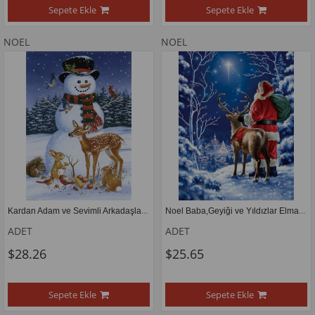
Sepete Ekle
Sepete Ekle
NOEL
NOEL
Kardan Adam ve Sevimli Arkadaşları Elmas Mozaik Tablo 43x61cm
Noel Baba,Geyiği ve Yıldızlar Elmas Mozaik Tablo 41x53cm
ADET
ADET
$28.26
$25.65
Sepete Ekle
Sepete Ekle