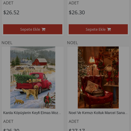
ADET
ADET
$26.52
$26.30
Sepete Ekle
Sepete Ekle
NOEL
NOEL
Karda Köpüşlerin Keyfi Elmas Mozaik Tablo 38x53cm
Noel Ve Kırmızı Koltuk Marcel Sanat Elmas Mozaik Tablo 41x61cm
ADET
ADET
$26.30
$27.17