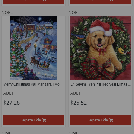
NOEL
NOEL
Merry Christmas Kar Manzaralı Mozaik Tablo 43x58cm
En Sevimli Yeni Yıl Hediyesi Elmas Mozaik Tablo 48x51cm
ADET
ADET
$27.28
$26.52
Sepete Ekle
Sepete Ekle
NOEL
NOEL