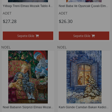
Yılbaşı Treni Elmas Mozaik Tablo 43x58cm
Noel Baba Ve Oyuncak Çuvalı Elmas Mozaik tablo 36x53cm
ADET
ADET
$27.28
$26.30
Sepete Ekle
Sepete Ekle
NOEL
NOEL
Noel Babanın Sürprizi Elmas Mozaik Tablo 43x56cm
Karlı Günde Camdan Bakan Kedicik Elmas Mozaik Tablo 36x53cm