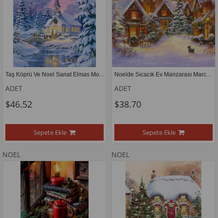
Taş Köprü Ve Noel Sanat Elmas Mozaik Tablo 61x76cm 
Noelde Sıcacık Ev Manzarası Marcel Sanat Elmas Mozaik Tablo 61x61cm
ADET
ADET
$46.52
$38.70
Sepete Ekle
Sepete Ekle
NOEL
NOEL