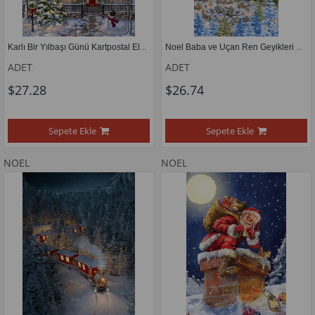
Karlı Bir Yılbaşı Günü Kartpostal Elmas Mozaik Tablo 43x58cm
Noel Baba ve Uçan Ren Geyikleri Elmas Mozaik Tablo 33x61cm
ADET
ADET
$27.28
$26.74
Sepete Ekle
Sepete Ekle
NOEL
NOEL