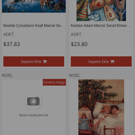
Noelde Çocukların Keyfi Marcel Sanat Elmas Mozaik Tablo 71x51cm
Kardan Adam Marcel Sanat Elmas Mozaik Tablo 28X38cm
ADET
ADET
$37.83
$23.80
Sepete Ekle
Sepete Ekle
NOEL
NOEL
Ücretsiz Kargo