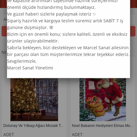
ve kapasite artırımları sayesinde hazırlık süreçlerimizi
Kategoriler
önemli ölçüde hızlandırmış bulunmaktayız.
Ve güzel haberi sizlerle paylaşmak isteriz ✨
ANASAYFA
>
NOEL
Sipariş hazırlık ve kargoya teslim süremiz artık SABİT 7 iş
gününe düşmüştür. 🌸
Filtreleme
Sıralama
Bizim için en önemli konu; sizlere kaliteli, özenli ve eksiksiz
ürünler ulaştırabilmektir.
Sabırla bekleyen, bizi destekleyen ve Marcel Sanat ailesinin
NOEL
NOEL
bir parçası olan tüm müşterilerimize tekrar teşekkür ederiz.
Sevgilerimizle,
Marcel Sanat Yönetimi
Dolunay Ve Yılbaşı Ağacı Mozaik Tablo 53x71 cm
Noel Babanın Hediyeleri Elmas Mozaik Tablo 43x61 cm
ADET
ADET