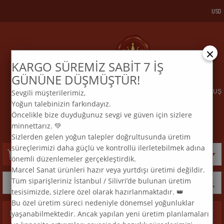
USD
×
KARGO SÜREMİZ SABİT 7 İŞ
KARGO VE SİPARİŞTAKİP
BİZE ULAŞIN
GÜNÜNE DÜŞMÜŞTÜR!
Sevgili müşterilerimiz,
ELMAS MOZAİK TABLO & DIAMOND PAINTING TURKEY & KURULUŞ
Yoğun talebinizin farkındayız.
2015
Öncelikle bize duyduğunuz sevgi ve güven için sizlere
:
:
TEL
0 850 969 33 74
E
MAİL
info@marcelsanat.com
minnettarız. 💚
Sizlerden gelen yoğun talepler doğrultusunda üretim
süreçlerimizi daha güçlü ve kontrollü ilerletebilmek adına
Sepetim
0
Ürün
önemli düzenlemeler gerçekleştirdik.
Marcel Sanat ürünleri hazır veya yurtdışı üretimi değildir.
Tüm siparişleriniz İstanbul / Silivri’de bulunan üretim
tesisimizde, sizlere özel olarak hazırlanmaktadır. 👑
Bu özel üretim süreci nedeniyle dönemsel yoğunluklar
yaşanabilmektedir. Ancak yapılan yeni üretim planlamaları
Kategoriler