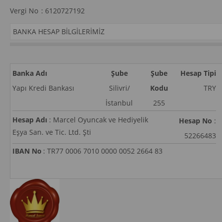
Vergi No
:
6120727192
BANKA HESAP BILGILERIMIZ
Banka Adı
Şube
Şube
Hesap Tipi
Yapı Kredi Bankası
Silivri/
Kodu
TRY
İstanbul
255
Hesap Adı
:
Marcel Oyuncak ve Hediyelik
Hesap No
:
Eşya San. ve Tic. Ltd. Şti
52266483
IBAN No
:
TR77 0006 7010 0000 0052 2664 83