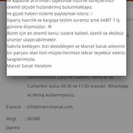
ve kapasite artırımları sayesinde hazırlık süreçlerimizi
önemli ölçüde hızlandırmış bulunmaktayız.
İLETIŞIM
Ve güzel haberi sizlerle paylaşmak isteriz ✨
Sipariş hazırlık ve kargoya teslim süremiz artık SABİT 7 iş
gününe düşmüştür. 🌸
Bizim için en önemli konu; sizlere kaliteli, özenli ve eksiksiz
Firma
:
Marcel Oyuncak ve Hediyelik Eşya Sanayi ve Ticaret
ürünler ulaştırabilmektir.
Adı
Ltd Şti
Sabırla bekleyen, bizi destekleyen ve Marcel Sanat ailesinin
bir parçası olan tüm müşterilerimize tekrar teşekkür ederiz.
Telefon
:
TEL: 0 850 969 33 74
Sevgilerimizle,
Marcel Sanat Yönetimi
Adres
:
Mimarsinan Mah. Necati Kartal Çıkmazı no:10 H
Silivri/İstanbul Çalışma Saatleri: Hafta İçi ve
Cumartesi Günü 08:30 ve 17:30 arasıdır. WhastApp
ve Mesaj kullanmıyoruz.
E-posta
:
info@marcelsanat.com
Vergi
:
SİLİVRİ
Dairesi