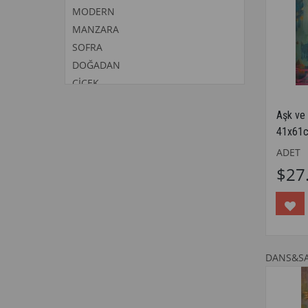
MODERN
MANZARA
SOFRA
DOĞADAN
ÇİÇEK
DESEN
Aşk ve
AKSESUAR
41x61
ELMAS MOZAİK TABLO & DIAMOND
ADET
PAINTING TURKEY
$27
DANS&S