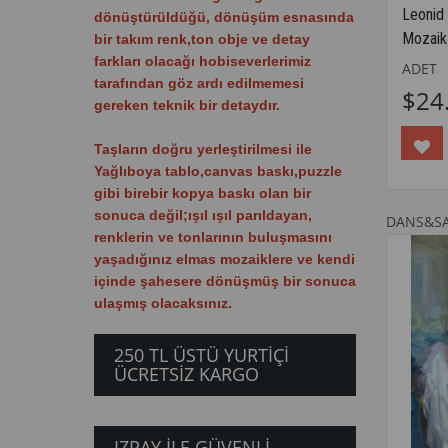
Leonid
dönüştürüldüğü, dönüşüm esnasında
Mozaik
bir takım renk,ton obje ve detay
farkları olacağı hobiseverlerimiz
ADET
tarafından göz ardı edilmemesi
$24
gereken teknik bir detaydır.
Taşların doğru yerleştirilmesi ile
Yağlıboya tablo,canvas baskı,puzzle
gibi birebir kopya baskı olan bir
sonuca değil;ışıl ışıl parıldayan,
DANS&S
renklerin ve tonlarının buluşmasını
yaşadığınız elmas mozaiklere ve kendi
içinde şahesere dönüşmüş bir sonuca
ulaşmış olacaksınız.
250 TL ÜSTÜ YURTİÇİ
ÜCRETSİZ KARGO
IZPAY ILE GÜVENLI