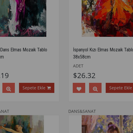
 Dans Elmas Mozaik Tablo
İspanyol Kızı Elmas Mozaik Tabl
cm
38x58cm
ADET
.19
$26.32
Sepete Ekle
Sepete Ekle
ANAT
DANS&SANAT