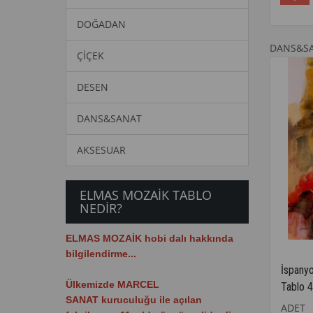
DOĞADAN
DANS&S
ÇİÇEK
DESEN
DANS&SANAT
AKSESUAR
ELMAS MOZAİK TABLO
NEDİR?
ELMAS MOZAİK hobi dalı hakkında
bilgilendirme...
İspany
Ülkemizde
MARCEL
Tablo 
SANAT
kuruculuğu ile açılan
ADET