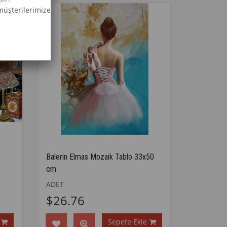
müşterilerimize
Balerin Elmas Mozaik Tablo 33x50
cm
ADET
$26.76
Sepete Ekle