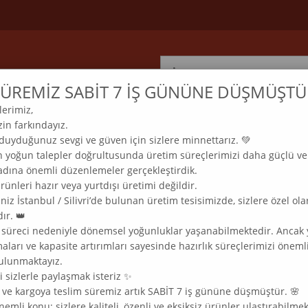
ÜREMİZ SABİT 7 İŞ GÜNÜNE DÜŞMÜŞTÜ
lerimiz,
ELMAS MOZAİK TABLO & DIAMOND PAINTING TURKEY
in farkındayız.
com
 duyduğunuz sevgi ve güven için sizlere minnettarız. 💚
n yoğun talepler doğrultusunda üretim süreçlerimizi daha güçlü ve
 adına önemli düzenlemeler gerçekleştirdik.
LAM
KLASİK
MODERN
MANZARA
SOFRA
DOĞADAN
ünleri hazır veya yurtdışı üretimi değildir.
niz İstanbul / Silivri’de bulunan üretim tesisimizde, sizlere özel ola
ır. 👑
YFA
>
DANS&SANAT
 süreci nedeniyle dönemsel yoğunluklar yaşanabilmektedir. Ancak 
ları ve kapasite artırımları sayesinde hazırlık süreçlerimizi öneml
ulunmaktayız.
e (Artan)
Fiyata Göre (Azalan)
Ürün Adına Göre (A>Z)
Ürün Adına Göre (Z<A
 sizlerle paylaşmak isteriz ✨
ık ve kargoya teslim süremiz artık SABİT 7 iş gününe düşmüştür. 🌸
ANAT
DANS&SANAT
nemli konu; sizlere kaliteli, özenli ve eksiksiz ürünler ulaştırabilmek