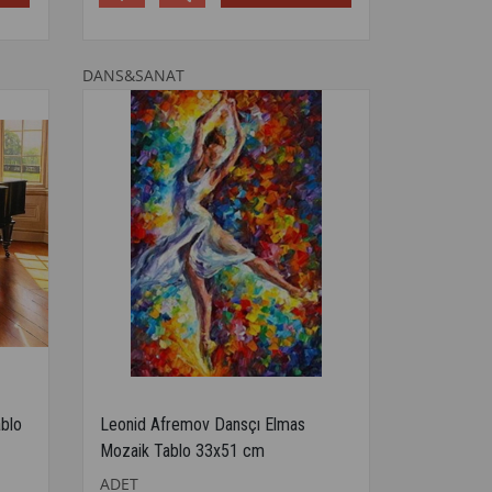
DANS&SANAT
ablo
Leonid Afremov Dansçı Elmas
Mozaik Tablo 33x51 cm
ADET