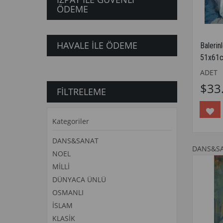
ÖDEME
HAVALE ILE ÖDEME
Balerin
51x61
ADET
$33
FILTRELEME
Kategoriler
DANS&SANAT
DANS&S
NOEL
MİLLİ
DÜNYACA ÜNLÜ
OSMANLI
İSLAM
KLASİK