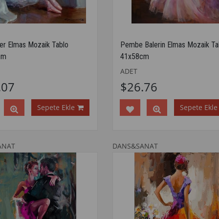
ler Elmas Mozaik Tablo
Pembe Balerin Elmas Mozaik Ta
cm
41x58cm
ADET
.07
$26.76
Sepete Ekle
Sepete Ekle
ANAT
DANS&SANAT