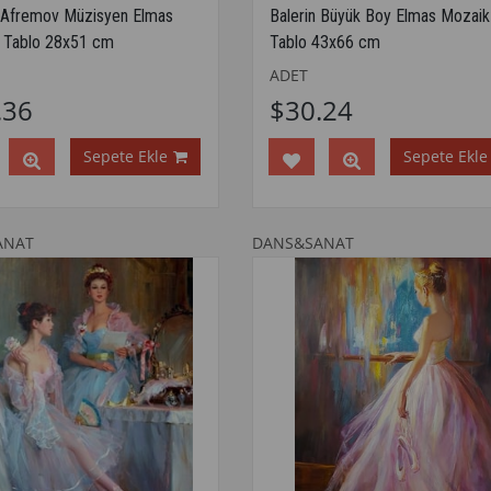
 Afremov Müzisyen Elmas
Balerin Büyük Boy Elmas Mozaik
 Tablo 28x51 cm
Tablo 43x66 cm
ADET
.36
$30.24
Sepete Ekle
Sepete Ekle
ANAT
DANS&SANAT