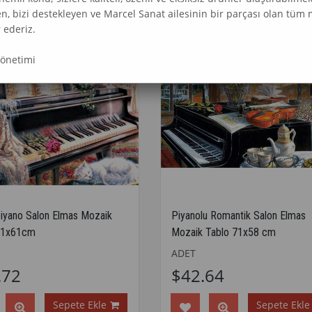
en, bizi destekleyen ve Marcel Sanat ailesinin bir parçası olan tüm 
 ederiz.
Yönetimi
Piyano Salon Elmas Mozaik
Piyanolu Romantik Salon Elmas
61x61cm
Mozaik Tablo 71x58 cm
ADET
.72
$42.64
Sepete Ekle
Sepete Ekle