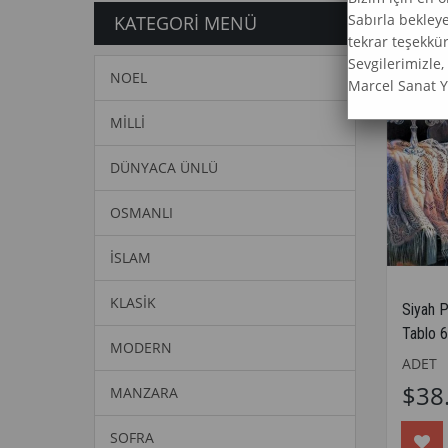
Sabırla bekley
KATEGORI MENÜ
tekrar teşekkür
Sevgilerimizle,
NOEL
Marcel Sanat 
MİLLİ
DÜNYACA ÜNLÜ
OSMANLI
İSLAM
KLASİK
Siyah 
Tablo 
MODERN
ADET
$38
MANZARA
SOFRA