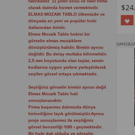
fabrikamız
11
yıldır öncü ve
lider firma
$24
olarak dalında hizmet vermektedir.
ELMAS MOZAİK TABLO ülkemizde ve
dünyada
en yeni ve popüler hobi
dallarından biridir
.
Elmas Mozaik Tablo hobisi bir
görselin elmas mozaiklere
DANS&S
dönüştürülmüş halidir. Birebir aynısı
değildir. Bu detay mutlaka bilinmelidir.
2,5 mm boyutunda olan taşlar, zemin
kodlarına uygun yerlere yerleştirilerek
seçilen görsel ortaya çıkmaktadır.
Seçtiğiniz görselin birebir aynısı değil
Elmas Mozaik Tablo hali
sonuçlanacaktır.
Firma başarımız dalımızda dünya
birinciliğine layık görülmüştür.Ayrıca
proje sonuçlarımız ile seçtiğiniz
görsel benzerliği %90 ı geçmektedir.
Bir hobi dalı olduğu ve görselin