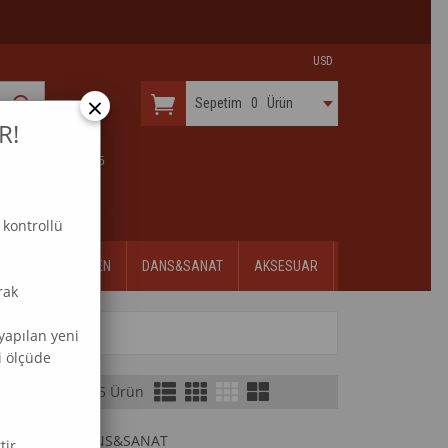
USD
×
Sepetim
0
Ürün
R!
 & KURULUŞ 2015
 kontrollü
ÇİÇEK
DESEN
DANS&SANAT
AKSESUAR
rak
yapılan yeni
i ölçüde
75 Ürün
)
Stoktakiler
DANS&SANAT
tir.