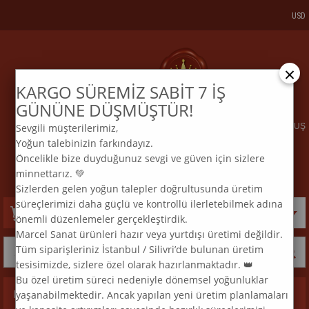
USD
×
KARGO SÜREMİZ SABİT 7 İŞ
KARGO VE SİPARİŞTAKİP
BİZE ULAŞIN
GÜNÜNE DÜŞMÜŞTÜR!
Sevgili müşterilerimiz,
ELMAS MOZAİK TABLO & DIAMOND PAINTING TURKEY & KURULUŞ
Yoğun talebinizin farkındayız.
2015
Öncelikle bize duyduğunuz sevgi ve güven için sizlere
:
:
TEL
0 850 969 33 74
E
MAİL
info@marcelsanat.com
minnettarız. 💚
Sizlerden gelen yoğun talepler doğrultusunda üretim
süreçlerimizi daha güçlü ve kontrollü ilerletebilmek adına
Sepetim
0
Ürün
önemli düzenlemeler gerçekleştirdik.
Marcel Sanat ürünleri hazır veya yurtdışı üretimi değildir.
Tüm siparişleriniz İstanbul / Silivri’de bulunan üretim
tesisimizde, sizlere özel olarak hazırlanmaktadır. 👑
Bu özel üretim süreci nedeniyle dönemsel yoğunluklar
yaşanabilmektedir. Ancak yapılan yeni üretim planlamaları
Kategoriler