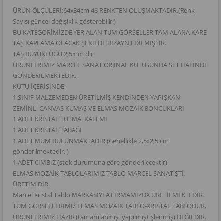
ÜRÜN ÖLÇÜLERİ:64x84cm 48 RENKTEN OLUŞMAKTADIR.(Renk
Sayısı güncel değişiklik gösterebilir.)
BU KATEGORİMİZDE YER ALAN TÜM GÖRSELLER TAM ALANA KARE
TAŞ KAPLAMA OLACAK ŞEKİLDE DİZAYN EDİLMİŞTİR.
TAŞ BÜYÜKLÜĞÜ 2,5mm dir
ÜRÜNLERİMİZ MARCEL SANAT ORJİNAL KUTUSUNDA SET HALİNDE
GÖNDERİLMEKTEDİR.
KUTU İÇERİSİNDE;
1.SINIF MALZEMEDEN ÜRETİLMİŞ KENDİNDEN YAPIŞKAN
ZEMİNLİ CANVAS KUMAŞ VE ELMAS MOZAİK BONCUKLARI
1 ADET KRİSTAL TUTMA KALEMİ
1 ADET KRİSTAL TABAĞI
1 ADET MUM BULUNMAKTADIR.(Genellikle 2,5x2,5 cm
gönderilmektedir. )
1 ADET CIMBIZ (stok durumuna göre gönderilecektir)
ELMAS MOZAİK TABLOLARIMIZ TABLO MARCEL SANAT ŞTİ.
ÜRETİMİDİR.
Marcel Kristal Tablo MARKASIYLA FİRMAMIZDA ÜRETİLMEKTEDİR.
TÜM GÖRSELLERİMİZ ELMAS MOZAİK TABLO-KRİSTAL TABLODUR,
ÜRÜNLERİMİZ HAZIR (tamamlanmış+yapılmış+işlenmiş) DEĞİLDİR.