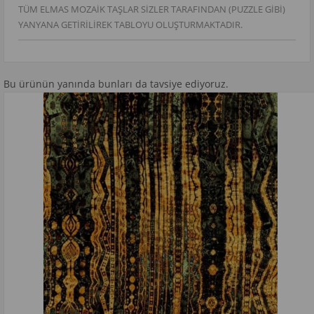
TÜM ELMAS MOZAİK TAŞLAR SİZLER TARAFINDAN (PUZZLE GİBİ)
YANYANA GETİRİLİREK TABLOYU OLUŞTURMAKTADIR.
Bu ürünün yanında bunları da tavsiye ediyoruz.