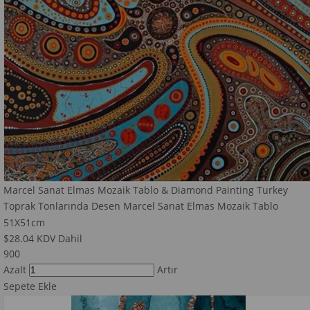
Marcel Sanat Elmas Mozaik Tablo & Diamond Painting Turkey
Toprak Tonlarında Desen Marcel Sanat Elmas Mozaik Tablo
51X51cm
$28.04
KDV Dahil
900
Azalt
Artır
Sepete Ekle