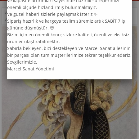
ve kapasite artırımları sayesinde hazırlık süreçlerimizi
önemli ölçüde hızlandırmış bulunmaktayız.
ANASAYFA
>
DESEN
>
Ve güzel haberi sizlerle paylaşmak isteriz ✨
ALTIN DESEN MARCEL SANAT ELMAS MOZAIK TABLO 64X84CM
Sipariş hazırlık ve kargoya teslim süremiz artık SABİT 7 iş
gününe düşmüştür. 🌸
Bizim için en önemli konu; sizlere kaliteli, özenli ve eksiksiz
ürünler ulaştırabilmektir.
Sabırla bekleyen, bizi destekleyen ve Marcel Sanat ailesinin
bir parçası olan tüm müşterilerimize tekrar teşekkür ederiz.
Sevgilerimizle,
Marcel Sanat Yönetimi