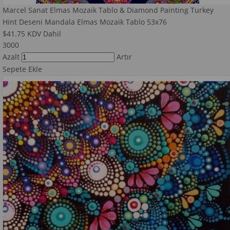
Marcel Sanat Elmas Mozaik Tablo & Diamond Painting Turkey
Hint Deseni Mandala Elmas Mozaik Tablo 53x76
$41.75
KDV Dahil
3000
Azalt
Artır
Sepete Ekle