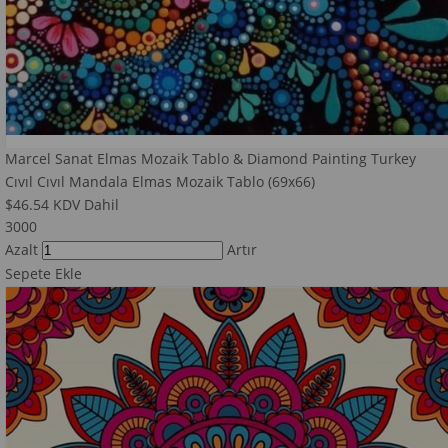
Marcel Sanat Elmas Mozaik Tablo & Diamond Painting Turkey
Cıvıl Cıvıl Mandala Elmas Mozaik Tablo (69x66)
$46.54
KDV Dahil
3000
Azalt
Artır
Sepete Ekle