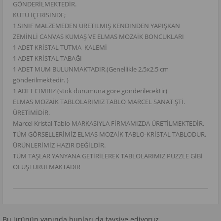
GÖNDERİLMEKTEDİR.
KUTU İÇERİSİNDE;
1.SINIF MALZEMEDEN ÜRETİLMİŞ KENDİNDEN YAPIŞKAN
ZEMİNLİ CANVAS KUMAŞ VE ELMAS MOZAİK BONCUKLARI
1 ADET KRİSTAL TUTMA KALEMİ
1 ADET KRİSTAL TABAĞI
1 ADET MUM BULUNMAKTADIR.(Genellikle 2,5x2,5 cm
gönderilmektedir. )
1 ADET CIMBIZ (stok durumuna göre gönderilecektir)
ELMAS MOZAİK TABLOLARIMIZ TABLO MARCEL SANAT ŞTİ.
ÜRETİMİDİR.
Marcel Kristal Tablo MARKASIYLA FİRMAMIZDA ÜRETİLMEKTEDİR.
TÜM GÖRSELLERİMİZ ELMAS MOZAİK TABLO-KRİSTAL TABLODUR,
ÜRÜNLERİMİZ HAZIR DEĞİLDİR.
TÜM TAŞLAR YANYANA GETİRİLEREK TABLOLARIMIZ PUZZLE GİBİ
OLUŞTURULMAKTADIR
Bu ürünün yanında bunları da tavsiye ediyoruz.