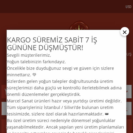
USD
×
KARGO SÜREMİZ SABİT 7 İŞ
KARGO VE SİPARİŞTAKİP
BİZE ULAŞIN
GÜNÜNE DÜŞMÜŞTÜR!
Sevgili müşterilerimiz,
ELMAS MOZAİK TABLO & DIAMOND PAINTING TURKEY & KURULUŞ
Yoğun talebinizin farkındayız.
2015
Öncelikle bize duyduğunuz sevgi ve güven için sizlere
:
:
TEL
0 850 969 33 74
E
MAİL
info@marcelsanat.com
minnettarız. 💚
Sizlerden gelen yoğun talepler doğrultusunda üretim
süreçlerimizi daha güçlü ve kontrollü ilerletebilmek adına
Sepetim
0
Ürün
önemli düzenlemeler gerçekleştirdik.
Marcel Sanat ürünleri hazır veya yurtdışı üretimi değildir.
Tüm siparişleriniz İstanbul / Silivri’de bulunan üretim
tesisimizde, sizlere özel olarak hazırlanmaktadır. 👑
Bu özel üretim süreci nedeniyle dönemsel yoğunluklar
yaşanabilmektedir. Ancak yapılan yeni üretim planlamaları
Kategoriler