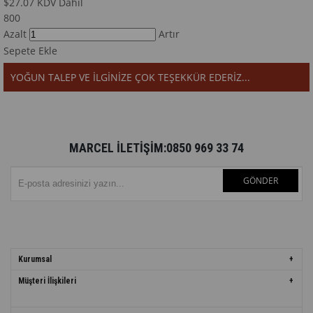
$27.07
KDV Dahil
800
Azalt
Artır
Sepete Ekle
YOĞUN TALEP VE İLGİNİZE ÇOK TEŞEKKÜR EDERİZ...
MARCEL İLETİŞİM:0850 969 33 74
GÖNDER
Kurumsal
Müşteri İlişkileri