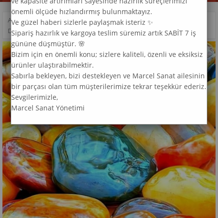
ve kapasite artırımları sayesinde hazırlık süreçlerimizi
önemli ölçüde hızlandırmış bulunmaktayız.
ANASAYFA
>
DESEN
>
Ve güzel haberi sizlerle paylaşmak isteriz ✨
DOĞAL TAŞLAR MARCEL SANAT ELMAS MOZAIK TABLO 36X64CM
Sipariş hazırlık ve kargoya teslim süremiz artık SABİT 7 iş
gününe düşmüştür. 🌸
Bizim için en önemli konu; sizlere kaliteli, özenli ve eksiksiz
ürünler ulaştırabilmektir.
Sabırla bekleyen, bizi destekleyen ve Marcel Sanat ailesinin
bir parçası olan tüm müşterilerimize tekrar teşekkür ederiz.
Sevgilerimizle,
Marcel Sanat Yönetimi