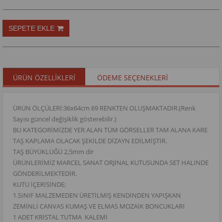
ÜRÜN ÖZELLIKLERI
ÖDEME SEÇENEKLERI
ÜRÜN ÖLÇÜLERİ:36x64cm 69 RENKTEN OLUŞMAKTADIR.(Renk
Sayısı güncel değişiklik gösterebilir.)
BU KATEGORİMİZDE YER ALAN TÜM GÖRSELLER TAM ALANA KARE
TAŞ KAPLAMA OLACAK ŞEKİLDE DİZAYN EDİLMİŞTİR.
TAŞ BÜYÜKLÜĞÜ 2,5mm dir
ÜRÜNLERİMİZ MARCEL SANAT ORJİNAL KUTUSUNDA SET HALİNDE
GÖNDERİLMEKTEDİR.
KUTU İÇERİSİNDE;
1.SINIF MALZEMEDEN ÜRETİLMİŞ KENDİNDEN YAPIŞKAN
ZEMİNLİ CANVAS KUMAŞ VE ELMAS MOZAİK BONCUKLARI
1 ADET KRİSTAL TUTMA KALEMİ