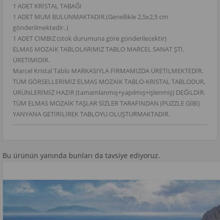
1 ADET KRİSTAL TABAĞI
1 ADET MUM BULUNMAKTADIR.(Genellikle 2,5x2,5 cm
gönderilmektedir. )
1 ADET CIMBIZ (stok durumuna göre gönderilecektir)
ELMAS MOZAİK TABLOLARIMIZ TABLO MARCEL SANAT ŞTİ.
ÜRETİMİDİR.
Marcel Kristal Tablo MARKASIYLA FİRMAMIZDA ÜRETİLMEKTEDİR.
TÜM GÖRSELLERİMİZ ELMAS MOZAİK TABLO-KRİSTAL TABLODUR,
ÜRÜNLERİMİZ HAZIR (tamamlanmış+yapılmış+işlenmiş) DEĞİLDİR.
TÜM ELMAS MOZAİK TAŞLAR SİZLER TARAFINDAN (PUZZLE GİBİ)
YANYANA GETİRİLİREK TABLOYU OLUŞTURMAKTADIR.
Bu ürünün yanında bunları da tavsiye ediyoruz.