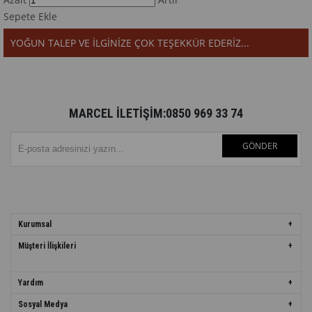
Sepete Ekle
YOĞUN TALEP VE İLGİNİZE ÇOK TEŞEKKÜR EDERİZ...
MARCEL İLETİŞİM:0850 969 33 74
GÖNDER
Kurumsal
Müşteri İlişkileri
Yardım
Sosyal Medya