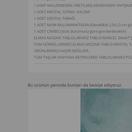
1.SINIF MALZEMEDEN ÜRETİLMİŞ KENDİNDEN YAPIŞK
1 ADET KRİSTAL TUTMA KALEMİ
1 ADET KRİSTAL TABAĞI
1 ADET MUM BULUNMAKTADIR.(Genellikle 2,5x2,5 cm gön
1 ADET CIMBIZ (stok durumuna göre gönderilecektir)
ELMAS MOZAİK TABLOLARIMIZ TABLO MARCEL SANAT ŞTİ
TÜM GÖRSELLERİMİZ ELMAS MOZAİK TABLO-KRİSTAL 
ÜRÜNLERİMİZ HAZIR DEĞİLDİR.
TÜM TAŞLAR YANYANA GETİRİLEREK TABLOLARIMIZ PU
Bu ürünün yanında bunları da tavsiye ediyoruz.