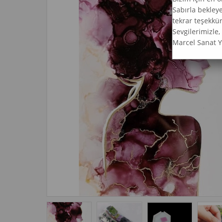
Sabırla bekley
tekrar teşekkür
Sevgilerimizle,
Marcel Sanat 