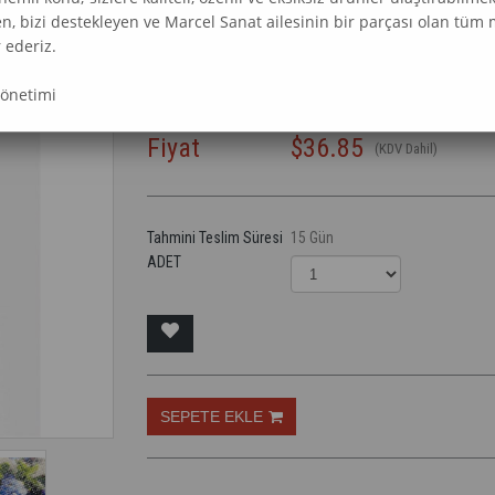
en, bizi destekleyen ve Marcel Sanat ailesinin bir parçası olan tüm 
 ederiz.
Marka
Marcel Sanat Elmas Mozaik Tabl
Yönetimi
Fiyat
$36.85
(KDV Dahil)
Tahmini Teslim Süresi
15 Gün
ADET