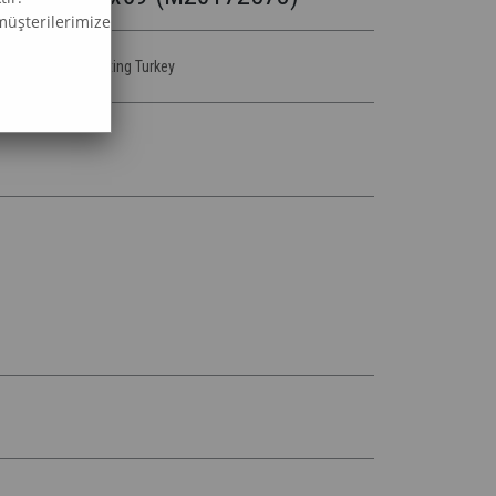
müşterilerimize
o & Diamond Painting Turkey