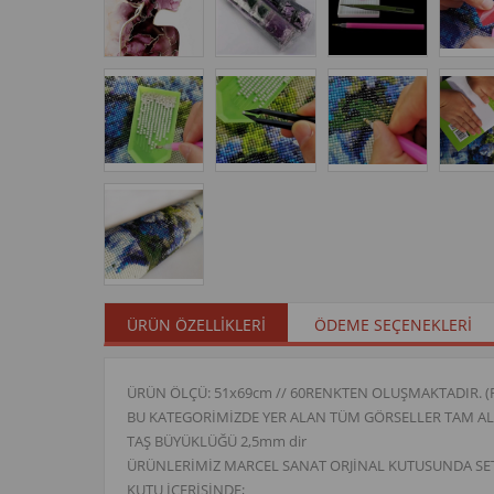
ÜRÜN ÖZELLIKLERI
ÖDEME SEÇENEKLERI
ÜRÜN ÖLÇÜ: 51x69cm // 60RENKTEN OLUŞMAKTADIR. (Renk S
BU KATEGORİMİZDE YER ALAN TÜM GÖRSELLER TAM ALA
TAŞ BÜYÜKLÜĞÜ 2,5mm dir
ÜRÜNLERİMİZ MARCEL SANAT ORJİNAL KUTUSUNDA SE
KUTU İÇERİSİNDE;