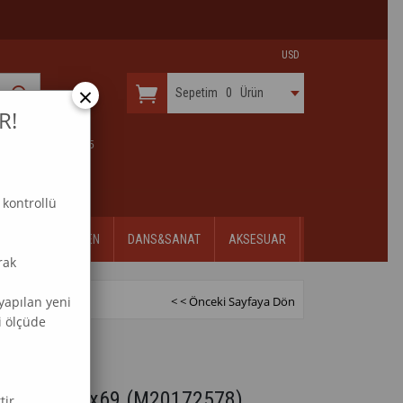
USD
×
Sepetim
0
Ürün
R!
 & KURULUŞ 2015
 kontrollü
ÇİÇEK
DESEN
DANS&SANAT
AKSESUAR
rak
yapılan yeni
< < Önceki Sayfaya Dön
i ölçüde
ik Tablo 51x69
(M20172578)
tir.