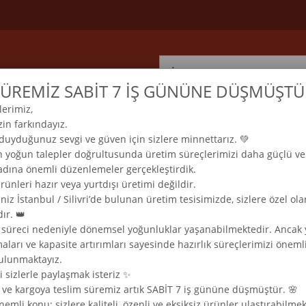
ÜREMİZ SABİT 7 İŞ GÜNÜNE DÜŞMÜŞTÜ
lerimiz,
ELMAS MOZAİK TABLO & DIAMOND PAINTING TURKEY
in farkındayız.
com
 duyduğunuz sevgi ve güven için sizlere minnettarız. 💚
n yoğun talepler doğrultusunda üretim süreçlerimizi daha güçlü ve
 adına önemli düzenlemeler gerçekleştirdik.
LAM
KLASİK
MODERN
MANZARA
SOFRA
DOĞADAN
ünleri hazır veya yurtdışı üretimi değildir.
niz İstanbul / Silivri’de bulunan üretim tesisimizde, sizlere özel ola
ır. 👑
AIK TABLO 51X69
 süreci nedeniyle dönemsel yoğunluklar yaşanabilmektedir. Ancak 
ları ve kapasite artırımları sayesinde hazırlık süreçlerimizi öneml
ulunmaktayız.
 sizlerle paylaşmak isteriz ✨
ık ve kargoya teslim süremiz artık SABİT 7 iş gününe düşmüştür. 🌸
Kadın Figür Deseni Elmas Moza
nemli konu; sizlere kaliteli, özenli ve eksiksiz ürünler ulaştırabilmek