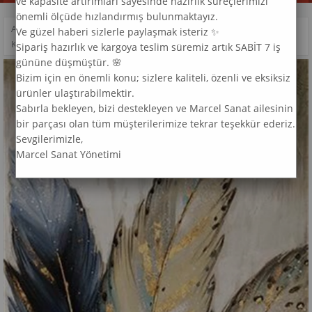
ve kapasite artırımları sayesinde hazırlık süreçlerimizi
önemli ölçüde hızlandırmış bulunmaktayız.
ANASAYFA
>
DESEN
>
Ve güzel haberi sizlerle paylaşmak isteriz ✨
KUŞ TÜYÜ MARCEL SANAT ELMAS MOZAIK TABLO 38X81CM
Sipariş hazırlık ve kargoya teslim süremiz artık SABİT 7 iş
gününe düşmüştür. 🌸
Bizim için en önemli konu; sizlere kaliteli, özenli ve eksiksiz
ürünler ulaştırabilmektir.
Sabırla bekleyen, bizi destekleyen ve Marcel Sanat ailesinin
bir parçası olan tüm müşterilerimize tekrar teşekkür ederiz.
Sevgilerimizle,
Marcel Sanat Yönetimi