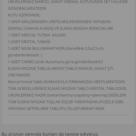
ÜRÜNLERİMİZ MARCEL SANAT ORJİNAL KUTUSUNDA SET HALİNDE
GÖNDERİLMEKTEDİR.
KUTU İÇERİSİNDE;
1.SINIF MALZEMEDEN ÜRETİLMİŞ KENDİNDEN YAPIŞKAN
ZEMİNLİ CANVAS KUMAŞ VE ELMAS MOZAİK BONCUKLARI
1 ADET KRİSTAL TUTMA KALEMİ
1 ADET KRİSTAL TABAĞI
1 ADET MUM BULUNMAKTADIR.(Genellikle 2,5x2,5 cm
gönderilmektedir. )
1 ADET CIMBIZ (stok durumuna göre gönderilecektir)
ELMAS MOZAİK TABLOLARIMIZ TABLO MARCEL SANAT ŞTİ.
ÜRETİMİDİR.
Marcel Kristal Tablo MARKASIYLA FİRMAMIZDA ÜRETİLMEKTEDİR.
TÜM GÖRSELLERİMİZ ELMAS MOZAİK TABLO-KRİSTAL TABLODUR,
ÜRÜNLERİMİZ HAZIR (tamamlanmış+yapılmış+işlenmiş) DEĞİLDİR.
TÜM ELMAS MOZAİK TAŞLAR SİZLER TARAFINDAN (PUZZLE GİBİ)
YANYANA GETİRİLİREK TABLOYU OLUŞTURMAKTADIR.
Bu ürünün yanında bunları da tavsiye ediyoruz.