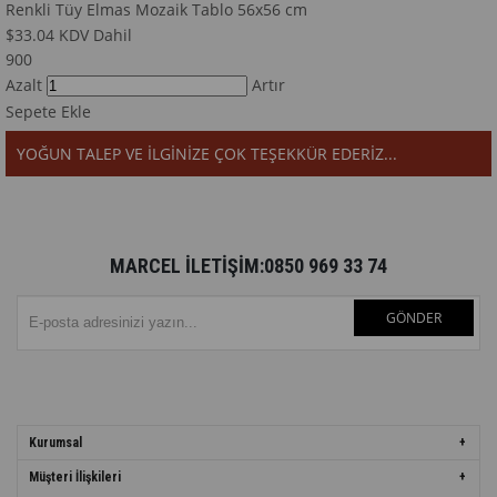
Renkli Tüy Elmas Mozaik Tablo 56x56 cm
$33.04
KDV Dahil
900
Azalt
Artır
Sepete Ekle
YOĞUN TALEP VE İLGİNİZE ÇOK TEŞEKKÜR EDERİZ...
MARCEL İLETİŞİM:0850 969 33 74
GÖNDER
Kurumsal
Müşteri İlişkileri