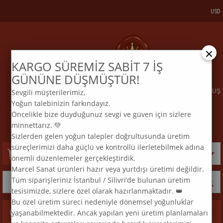
USD
×
KARGO SÜREMİZ SABİT 7 İŞ
KARGO VE SİPARİŞTAKİP
BİZE ULAŞIN
GÜNÜNE DÜŞMÜŞTÜR!
Sevgili müşterilerimiz,
ELMAS MOZAİK TABLO & DIAMOND PAINTING TURKEY & KURULUŞ
Yoğun talebinizin farkındayız.
2015
Öncelikle bize duyduğunuz sevgi ve güven için sizlere
:
:
TEL
0 850 969 33 74
E
MAİL
info@marcelsanat.com
minnettarız. 💚
Sizlerden gelen yoğun talepler doğrultusunda üretim
süreçlerimizi daha güçlü ve kontrollü ilerletebilmek adına
Sepetim
0
Ürün
önemli düzenlemeler gerçekleştirdik.
Marcel Sanat ürünleri hazır veya yurtdışı üretimi değildir.
Tüm siparişleriniz İstanbul / Silivri’de bulunan üretim
tesisimizde, sizlere özel olarak hazırlanmaktadır. 👑
Bu özel üretim süreci nedeniyle dönemsel yoğunluklar
yaşanabilmektedir. Ancak yapılan yeni üretim planlamaları
Kategoriler