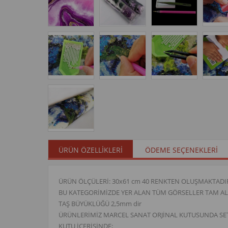
ÜRÜN ÖZELLIKLERI
ÖDEME SEÇENEKLERI
ÜRÜN ÖLÇÜLERİ: 30x61 cm 40 RENKTEN OLUŞMAKTADIR.(Ren
BU KATEGORİMİZDE YER ALAN TÜM GÖRSELLER TAM ALA
TAŞ BÜYÜKLÜĞÜ 2,5mm dir
ÜRÜNLERİMİZ MARCEL SANAT ORJİNAL KUTUSUNDA SE
KUTU İÇERİSİNDE;