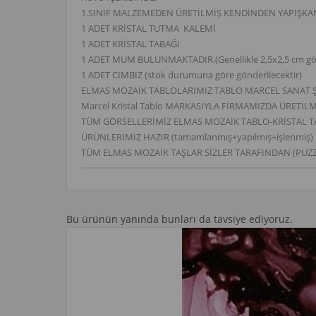
1.SINIF MALZEMEDEN ÜRETİLMİŞ KENDİNDEN YAPIŞK
1 ADET KRİSTAL TUTMA KALEMİ
1 ADET KRİSTAL TABAĞI
1 ADET MUM BULUNMAKTADIR.(Genellikle 2,5x2,5 cm gön
1 ADET CIMBIZ (stok durumuna göre gönderilecektir)
ELMAS MOZAİK TABLOLARIMIZ TABLO MARCEL SANAT ŞT
Marcel Kristal Tablo MARKASIYLA FİRMAMIZDA ÜRETİL
TÜM GÖRSELLERİMİZ ELMAS MOZAİK TABLO-KRİSTAL 
ÜRÜNLERİMİZ HAZIR (tamamlanmış+yapılmış+işlenmiş) 
TÜM ELMAS MOZAİK TAŞLAR SİZLER TARAFINDAN (PUZZ
Bu ürünün yanında bunları da tavsiye ediyoruz.