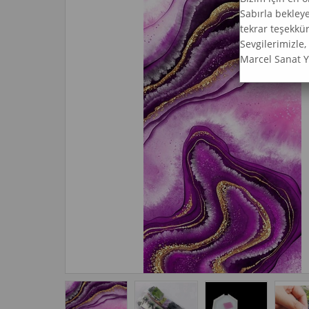
Sabırla bekley
tekrar teşekkür
Sevgilerimizle,
Marcel Sanat 