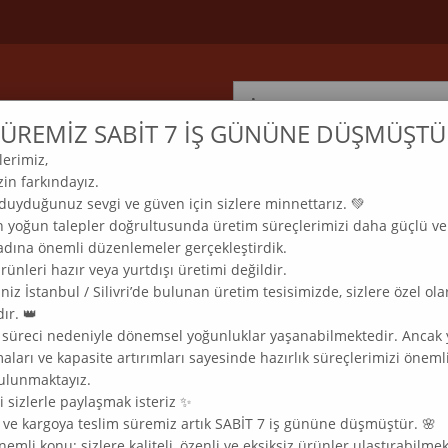
ÜREMİZ SABİT 7 İŞ GÜNÜNE DÜŞMÜŞTÜ
lerimiz,
ELMAS MOZAİK TABLO & DIAMOND PAINTING TURKEY
in farkındayız.
com
 duyduğunuz sevgi ve güven için sizlere minnettarız. 💚
n yoğun talepler doğrultusunda üretim süreçlerimizi daha güçlü ve
 adına önemli düzenlemeler gerçekleştirdik.
LAM
KLASİK
MODERN
MANZARA
SOFRA
DOĞADAN
ünleri hazır veya yurtdışı üretimi değildir.
niz İstanbul / Silivri’de bulunan üretim tesisimizde, sizlere özel ola
ır. 👑
T ELMAS MOZAIK TABLO 30X61 CM
 süreci nedeniyle dönemsel yoğunluklar yaşanabilmektedir. Ancak 
ları ve kapasite artırımları sayesinde hazırlık süreçlerimizi öneml
ulunmaktayız.
 sizlerle paylaşmak isteriz ✨
ık ve kargoya teslim süremiz artık SABİT 7 iş gününe düşmüştür. 🌸
Pembe Mor Desen Marcel Sanat
nemli konu; sizlere kaliteli, özenli ve eksiksiz ürünler ulaştırabilmek