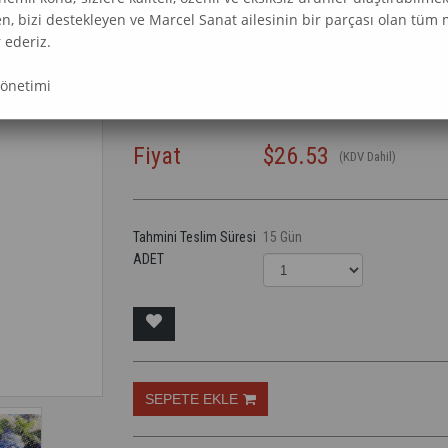
(M20173335 )
en, bizi destekleyen ve Marcel Sanat ailesinin bir parçası olan tüm 
 ederiz.
Marka
Marcel Sanat Elmas Mozaik Tabl
Yönetimi
Fiyat
$26.53
(KDV Dahil)
Tahmini Teslim Süresi
15 Gün
ADET