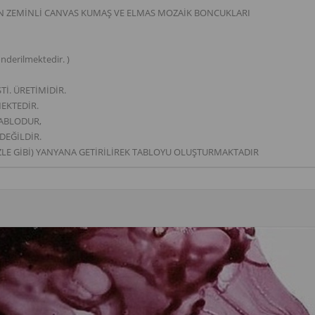
AN ZEMİNLİ CANVAS KUMAŞ VE ELMAS MOZAİK BONCUKLARI
derilmektedir. )
İ. ÜRETİMİDİR.
MEKTEDİR.
TABLODUR,
DEĞİLDİR.
LE GİBİ) YANYANA GETİRİLİREK TABLOYU OLUŞTURMAKTADIR