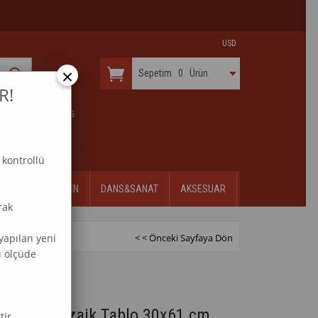
USD
×
Sepetim
0
Ürün
R!
 & KURULUŞ 2015
 kontrollü
ÇİÇEK
DESEN
DANS&SANAT
AKSESUAR
rak
yapılan yeni
< < Önceki Sayfaya Dön
i ölçüde
 Elmas Mozaik Tablo 30x61 cm
tir.