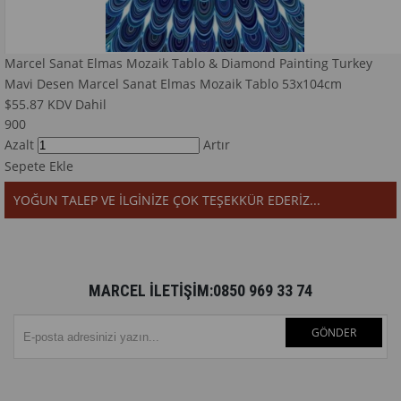
Marcel Sanat Elmas Mozaik Tablo & Diamond Painting Turkey
Mavi Desen Marcel Sanat Elmas Mozaik Tablo 53x104cm
$55.87
KDV Dahil
900
Azalt
Artır
Sepete Ekle
YOĞUN TALEP VE İLGİNİZE ÇOK TEŞEKKÜR EDERİZ...
MARCEL İLETİŞİM:0850 969 33 74
GÖNDER