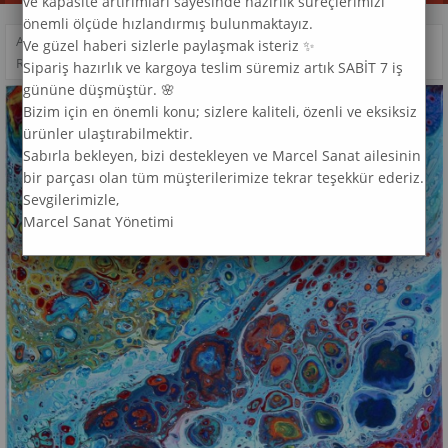
ve kapasite artırımları sayesinde hazırlık süreçlerimizi
önemli ölçüde hızlandırmış bulunmaktayız.
ANASAYFA
>
DESEN
>
Ve güzel haberi sizlerle paylaşmak isteriz ✨
RENGARENK MARCEL SANAT ELMAS MOZAIK TABLO 81X79CM
Sipariş hazırlık ve kargoya teslim süremiz artık SABİT 7 iş
gününe düşmüştür. 🌸
Bizim için en önemli konu; sizlere kaliteli, özenli ve eksiksiz
ürünler ulaştırabilmektir.
Sabırla bekleyen, bizi destekleyen ve Marcel Sanat ailesinin
bir parçası olan tüm müşterilerimize tekrar teşekkür ederiz.
Sevgilerimizle,
Marcel Sanat Yönetimi