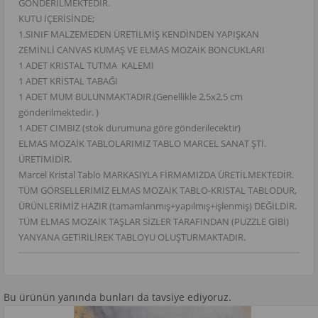
GÖNDERİLMEKTEDİR.
KUTU İÇERİSİNDE;
1.SINIF MALZEMEDEN ÜRETİLMİŞ KENDİNDEN YAPIŞKAN
ZEMİNLİ CANVAS KUMAŞ VE ELMAS MOZAİK BONCUKLARI
1 ADET KRİSTAL TUTMA KALEMİ
1 ADET KRİSTAL TABAĞI
1 ADET MUM BULUNMAKTADIR.(Genellikle 2,5x2,5 cm
gönderilmektedir. )
1 ADET CIMBIZ (stok durumuna göre gönderilecektir)
ELMAS MOZAİK TABLOLARIMIZ TABLO MARCEL SANAT ŞTİ.
ÜRETİMİDİR.
Marcel Kristal Tablo MARKASIYLA FİRMAMIZDA ÜRETİLMEKTEDİR.
TÜM GÖRSELLERİMİZ ELMAS MOZAİK TABLO-KRİSTAL TABLODUR,
ÜRÜNLERİMİZ HAZIR (tamamlanmış+yapılmış+işlenmiş) DEĞİLDİR.
TÜM ELMAS MOZAİK TAŞLAR SİZLER TARAFINDAN (PUZZLE GİBİ)
YANYANA GETİRİLİREK TABLOYU OLUŞTURMAKTADIR.
Bu ürünün yanında bunları da tavsiye ediyoruz.