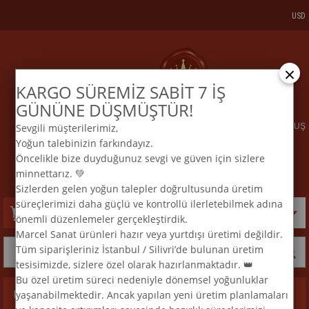
USD
×
KARGO SÜREMİZ SABİT 7 İŞ
KARGO VE SİPARİŞTAKİP
BİZE ULAŞIN
GÜNÜNE DÜŞMÜŞTÜR!
Sevgili müşterilerimiz,
ELMAS MOZAİK TABLO & DIAMOND PAINTING TURKEY & KURULUŞ
Yoğun talebinizin farkındayız.
2015
Öncelikle bize duyduğunuz sevgi ve güven için sizlere
:
:
TEL
0 850 969 33 74
E
MAİL
info@marcelsanat.com
minnettarız. 💚
Sizlerden gelen yoğun talepler doğrultusunda üretim
süreçlerimizi daha güçlü ve kontrollü ilerletebilmek adına
Sepetim
0
Ürün
önemli düzenlemeler gerçekleştirdik.
Marcel Sanat ürünleri hazır veya yurtdışı üretimi değildir.
Tüm siparişleriniz İstanbul / Silivri’de bulunan üretim
tesisimizde, sizlere özel olarak hazırlanmaktadır. 👑
Bu özel üretim süreci nedeniyle dönemsel yoğunluklar
yaşanabilmektedir. Ancak yapılan yeni üretim planlamaları
Kategoriler