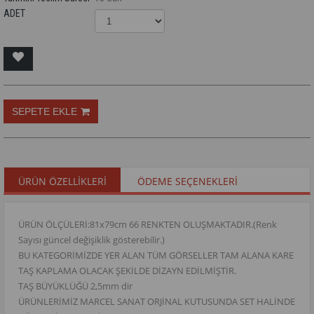
ADET
ÜRÜN ÖZELLIKLERI
ÖDEME SEÇENEKLERI
ÜRÜN ÖLÇÜLERİ:81x79cm 66 RENKTEN OLUŞMAKTADIR.(Renk
Sayısı güncel değişiklik gösterebilir.)
BU KATEGORİMİZDE YER ALAN TÜM GÖRSELLER TAM ALANA KARE
TAŞ KAPLAMA OLACAK ŞEKİLDE DİZAYN EDİLMİŞTİR.
TAŞ BÜYÜKLÜĞÜ 2,5mm dir
ÜRÜNLERİMİZ MARCEL SANAT ORJİNAL KUTUSUNDA SET HALİNDE