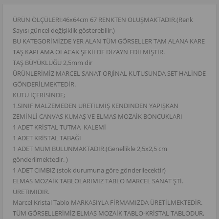
ÜRÜN ÖLÇÜLERİ:46x64cm 67 RENKTEN OLUŞMAKTADIR.(Renk
Sayısı güncel değişiklik gösterebilir.)
BU KATEGORİMİZDE YER ALAN TÜM GÖRSELLER TAM ALANA KARE
TAŞ KAPLAMA OLACAK ŞEKİLDE DİZAYN EDİLMİŞTİR.
TAŞ BÜYÜKLÜĞÜ 2,5mm dir
ÜRÜNLERİMİZ MARCEL SANAT ORJİNAL KUTUSUNDA SET HALİNDE
GÖNDERİLMEKTEDİR.
KUTU İÇERİSİNDE;
1.SINIF MALZEMEDEN ÜRETİLMİŞ KENDİNDEN YAPIŞKAN
ZEMİNLİ CANVAS KUMAŞ VE ELMAS MOZAİK BONCUKLARI
1 ADET KRİSTAL TUTMA KALEMİ
1 ADET KRİSTAL TABAĞI
1 ADET MUM BULUNMAKTADIR.(Genellikle 2,5x2,5 cm
gönderilmektedir. )
1 ADET CIMBIZ (stok durumuna göre gönderilecektir)
ELMAS MOZAİK TABLOLARIMIZ TABLO MARCEL SANAT ŞTİ.
ÜRETİMİDİR.
Marcel Kristal Tablo MARKASIYLA FİRMAMIZDA ÜRETİLMEKTEDİR.
TÜM GÖRSELLERİMİZ ELMAS MOZAİK TABLO-KRİSTAL TABLODUR,