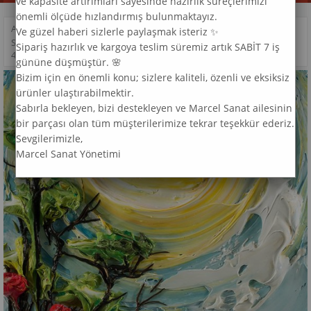
ve kapasite artırımları sayesinde hazırlık süreçlerimizi
önemli ölçüde hızlandırmış bulunmaktayız.
ANASAYFA
>
DESEN
>
Ve güzel haberi sizlerle paylaşmak isteriz ✨
SANATSAL MANZARA DESEN MARCEL SANAT ELMAS MOZAIK TABLO
Sipariş hazırlık ve kargoya teslim süremiz artık SABİT 7 iş
46X64CM
gününe düşmüştür. 🌸
Bizim için en önemli konu; sizlere kaliteli, özenli ve eksiksiz
ürünler ulaştırabilmektir.
Sabırla bekleyen, bizi destekleyen ve Marcel Sanat ailesinin
bir parçası olan tüm müşterilerimize tekrar teşekkür ederiz.
Sevgilerimizle,
Marcel Sanat Yönetimi