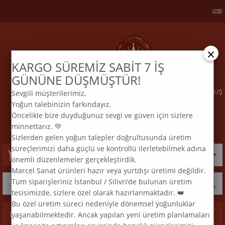
USD
×
KARGO SÜREMİZ SABİT 7 İŞ
KARGO VE SİPARİŞTAKİP
BİZE ULAŞIN
GÜNÜNE DÜŞMÜŞTÜR!
Sevgili müşterilerimiz,
ELMAS MOZAİK TABLO & DIAMOND PAINTING TURKEY & KURULUŞ
Yoğun talebinizin farkındayız.
2015
Öncelikle bize duyduğunuz sevgi ve güven için sizlere
:
:
TEL
0 850 969 33 74
E
MAİL
info@marcelsanat.com
minnettarız. 💚
Sizlerden gelen yoğun talepler doğrultusunda üretim
süreçlerimizi daha güçlü ve kontrollü ilerletebilmek adına
Sepetim
0
Ürün
önemli düzenlemeler gerçekleştirdik.
Marcel Sanat ürünleri hazır veya yurtdışı üretimi değildir.
Tüm siparişleriniz İstanbul / Silivri’de bulunan üretim
tesisimizde, sizlere özel olarak hazırlanmaktadır. 👑
Bu özel üretim süreci nedeniyle dönemsel yoğunluklar
yaşanabilmektedir. Ancak yapılan yeni üretim planlamaları
Kategoriler