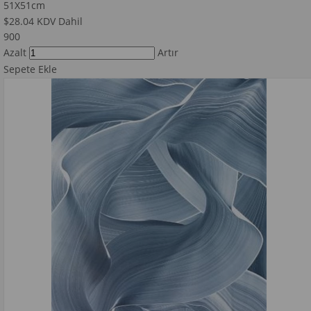
51X51cm
$28.04
KDV Dahil
900
Azalt
Artır
Sepete Ekle