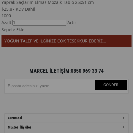
Yaprak Saçlarım Elmas Mozaik Tablo 25x51 cm
$25.87
KDV Dahil
1000
Azalt
Artır
Sepete Ekle
YOĞUN TALEP VE İLGİNİZE ÇOK TEŞEKKÜR EDERİZ...
MARCEL İLETİŞİM:0850 969 33 74
GÖNDER
Kurumsal
Müşteri İlişkileri