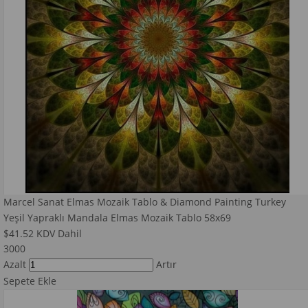
Marcel Sanat Elmas Mozaik Tablo & Diamond Painting Turkey
Yeşil Yapraklı Mandala Elmas Mozaik Tablo 58x69
$41.52
KDV Dahil
3000
Azalt
Artır
Sepete Ekle