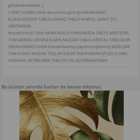
gönderilmektedir. )
1 ADET CIMBIZ (stok durumuna göre gönderilecektir)
ELMAS MOZAİK TABLOLARIMIZ TABLO MARCEL SANAT ŞTİ.
ÜRETİMİDİR.
Marcel Kristal Tablo MARKASIYLA FİRMAMIZDA ÜRETİLMEKTEDİR.
TÜM GÖRSELLERİMİZ ELMAS MOZAİK TABLO-KRİSTAL TABLODUR,
ÜRÜNLERİMİZ HAZIR (tamamlanmış+yapılmış+işlenmiş) DEĞİLDİR.
TÜM ELMAS MOZAİK TAŞLAR SİZLER TARAFINDAN (PUZZLE GİBİ)
YANYANA GETİRİLİREK TABLOYU OLUŞTURMAKTADIR.
Bu ürünün yanında bunları da tavsiye ediyoruz.