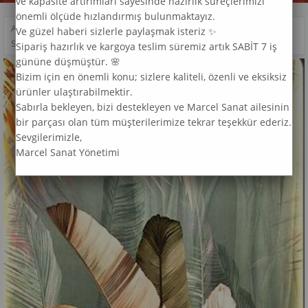
ve kapasite artırımları sayesinde hazırlık süreçlerimizi
önemli ölçüde hızlandırmış bulunmaktayız.
ANASAYFA
>
DESEN
>
Ve güzel haberi sizlerle paylaşmak isteriz ✨
SOFT YAPRAKLAR MARCEL SANAT ELMAS MOZAIK TABLO 41X71CM
Sipariş hazırlık ve kargoya teslim süremiz artık SABİT 7 iş
gününe düşmüştür. 🌸
Bizim için en önemli konu; sizlere kaliteli, özenli ve eksiksiz
ürünler ulaştırabilmektir.
Sabırla bekleyen, bizi destekleyen ve Marcel Sanat ailesinin
bir parçası olan tüm müşterilerimize tekrar teşekkür ederiz.
Sevgilerimizle,
Marcel Sanat Yönetimi