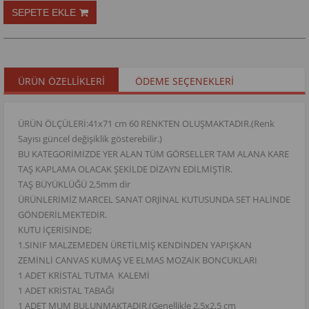
ÜRÜN ÖZELLIKLERI
ÖDEME SEÇENEKLERI
ÜRÜN ÖLÇÜLERİ:41x71 cm 60 RENKTEN OLUŞMAKTADIR.(Renk
Sayısı güncel değişiklik gösterebilir.)
BU KATEGORİMİZDE YER ALAN TÜM GÖRSELLER TAM ALANA KARE
TAŞ KAPLAMA OLACAK ŞEKİLDE DİZAYN EDİLMİŞTİR.
TAŞ BÜYÜKLÜĞÜ 2,5mm dir
ÜRÜNLERİMİZ MARCEL SANAT ORJİNAL KUTUSUNDA SET HALİNDE
GÖNDERİLMEKTEDİR.
KUTU İÇERİSİNDE;
1.SINIF MALZEMEDEN ÜRETİLMİŞ KENDİNDEN YAPIŞKAN
ZEMİNLİ CANVAS KUMAŞ VE ELMAS MOZAİK BONCUKLARI
1 ADET KRİSTAL TUTMA KALEMİ
1 ADET KRİSTAL TABAĞI
1 ADET MUM BULUNMAKTADIR.(Genellikle 2,5x2,5 cm