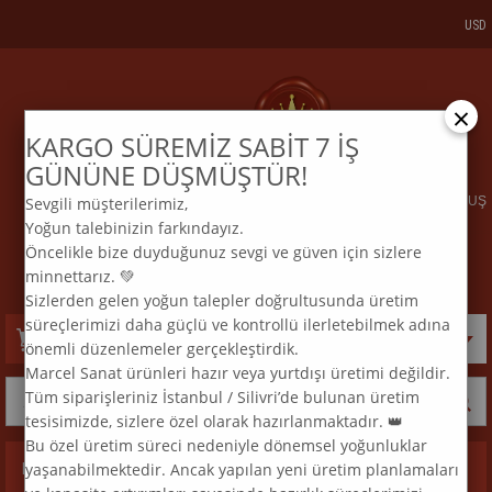
USD
×
KARGO SÜREMİZ SABİT 7 İŞ
KARGO VE SİPARİŞTAKİP
BİZE ULAŞIN
GÜNÜNE DÜŞMÜŞTÜR!
Sevgili müşterilerimiz,
ELMAS MOZAİK TABLO & DIAMOND PAINTING TURKEY & KURULUŞ
Yoğun talebinizin farkındayız.
2015
Öncelikle bize duyduğunuz sevgi ve güven için sizlere
:
:
TEL
0 850 969 33 74
E
MAİL
info@marcelsanat.com
minnettarız. 💚
Sizlerden gelen yoğun talepler doğrultusunda üretim
süreçlerimizi daha güçlü ve kontrollü ilerletebilmek adına
Sepetim
0
Ürün
önemli düzenlemeler gerçekleştirdik.
Marcel Sanat ürünleri hazır veya yurtdışı üretimi değildir.
Tüm siparişleriniz İstanbul / Silivri’de bulunan üretim
tesisimizde, sizlere özel olarak hazırlanmaktadır. 👑
Bu özel üretim süreci nedeniyle dönemsel yoğunluklar
yaşanabilmektedir. Ancak yapılan yeni üretim planlamaları
Kategoriler