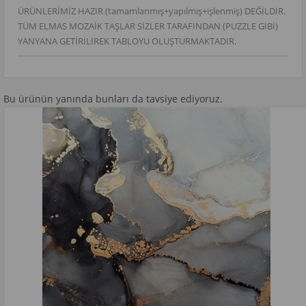
ÜRÜNLERİMİZ HAZIR (tamamlanmış+yapılmış+işlenmiş) DEĞİLDİR.
TÜM ELMAS MOZAİK TAŞLAR SİZLER TARAFINDAN (PUZZLE GİBİ)
YANYANA GETİRİLİREK TABLOYU OLUŞTURMAKTADIR.
Bu ürünün yanında bunları da tavsiye ediyoruz.