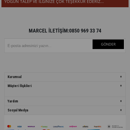
YOĞUN TALEP VE İLGİNİZE ÇOK TEŞEKKÜR EDERİZ...
MARCEL İLETİŞİM:0850 969 33 74
GÖNDER
Kurumsal
Müşteri İlişkileri
Yardım
Sosyal Medya