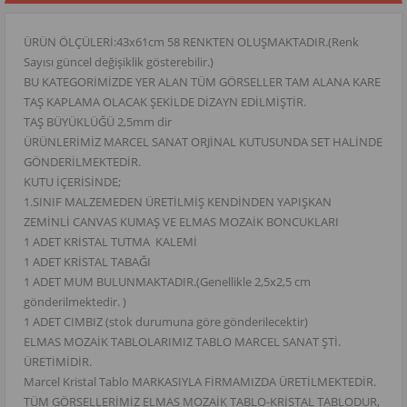
ÜRÜN ÖLÇÜLERİ:43x61cm 58 RENKTEN OLUŞMAKTADIR.(Renk
Sayısı güncel değişiklik gösterebilir.)
BU KATEGORİMİZDE YER ALAN TÜM GÖRSELLER TAM ALANA KARE
TAŞ KAPLAMA OLACAK ŞEKİLDE DİZAYN EDİLMİŞTİR.
TAŞ BÜYÜKLÜĞÜ 2,5mm dir
ÜRÜNLERİMİZ MARCEL SANAT ORJİNAL KUTUSUNDA SET HALİNDE
GÖNDERİLMEKTEDİR.
KUTU İÇERİSİNDE;
1.SINIF MALZEMEDEN ÜRETİLMİŞ KENDİNDEN YAPIŞKAN
ZEMİNLİ CANVAS KUMAŞ VE ELMAS MOZAİK BONCUKLARI
1 ADET KRİSTAL TUTMA KALEMİ
1 ADET KRİSTAL TABAĞI
1 ADET MUM BULUNMAKTADIR.(Genellikle 2,5x2,5 cm
gönderilmektedir. )
1 ADET CIMBIZ (stok durumuna göre gönderilecektir)
ELMAS MOZAİK TABLOLARIMIZ TABLO MARCEL SANAT ŞTİ.
ÜRETİMİDİR.
Marcel Kristal Tablo MARKASIYLA FİRMAMIZDA ÜRETİLMEKTEDİR.
TÜM GÖRSELLERİMİZ ELMAS MOZAİK TABLO-KRİSTAL TABLODUR,