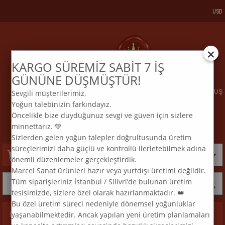
USD
×
KARGO SÜREMİZ SABİT 7 İŞ
KARGO VE SİPARİŞTAKİP
BİZE ULAŞIN
GÜNÜNE DÜŞMÜŞTÜR!
Sevgili müşterilerimiz,
ELMAS MOZAİK TABLO & DIAMOND PAINTING TURKEY & KURULUŞ
Yoğun talebinizin farkındayız.
2015
Öncelikle bize duyduğunuz sevgi ve güven için sizlere
:
:
TEL
0 850 969 33 74
E
MAİL
info@marcelsanat.com
minnettarız. 💚
Sizlerden gelen yoğun talepler doğrultusunda üretim
süreçlerimizi daha güçlü ve kontrollü ilerletebilmek adına
Sepetim
0
Ürün
önemli düzenlemeler gerçekleştirdik.
Marcel Sanat ürünleri hazır veya yurtdışı üretimi değildir.
Tüm siparişleriniz İstanbul / Silivri’de bulunan üretim
tesisimizde, sizlere özel olarak hazırlanmaktadır. 👑
Bu özel üretim süreci nedeniyle dönemsel yoğunluklar
yaşanabilmektedir. Ancak yapılan yeni üretim planlamaları
Kategoriler