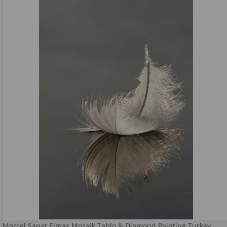
Marcel Sanat Elmas Mozaik Tablo & Diamond Painting Turkey