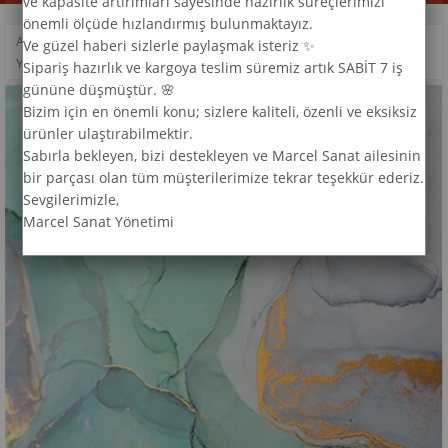
ve kapasite artırımları sayesinde hazırlık süreçlerimizi
önemli ölçüde hızlandırmış bulunmaktayız.
ANASAYFA
>
DESEN
>
Ve güzel haberi sizlerle paylaşmak isteriz ✨
YEŞIL TAŞ DESEN MARCEL SANAT ELMAS MOZAIK TABLO 43X61CM
Sipariş hazırlık ve kargoya teslim süremiz artık SABİT 7 iş
gününe düşmüştür. 🌸
Bizim için en önemli konu; sizlere kaliteli, özenli ve eksiksiz
ürünler ulaştırabilmektir.
Sabırla bekleyen, bizi destekleyen ve Marcel Sanat ailesinin
bir parçası olan tüm müşterilerimize tekrar teşekkür ederiz.
Sevgilerimizle,
Marcel Sanat Yönetimi