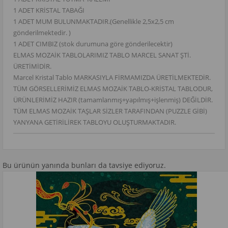
1 ADET KRİSTAL TABAĞI
1 ADET MUM BULUNMAKTADIR.(Genellikle 2,5x2,5 cm
gönderilmektedir. )
1 ADET CIMBIZ (stok durumuna göre gönderilecektir)
ELMAS MOZAİK TABLOLARIMIZ TABLO MARCEL SANAT ŞTİ.
ÜRETİMİDİR.
Marcel Kristal Tablo MARKASIYLA FİRMAMIZDA ÜRETİLMEKTEDİR.
TÜM GÖRSELLERİMİZ ELMAS MOZAİK TABLO-KRİSTAL TABLODUR,
ÜRÜNLERİMİZ HAZIR (tamamlanmış+yapılmış+işlenmiş) DEĞİLDİR.
TÜM ELMAS MOZAİK TAŞLAR SİZLER TARAFINDAN (PUZZLE GİBİ)
YANYANA GETİRİLİREK TABLOYU OLUŞTURMAKTADIR.
Bu ürünün yanında bunları da tavsiye ediyoruz.