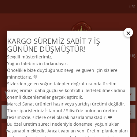
USD
×
KARGO SÜREMİZ SABİT 7 İŞ
KARGO VE SİPARİŞTAKİP
BİZE ULAŞIN
GÜNÜNE DÜŞMÜŞTÜR!
Sevgili müşterilerimiz,
ELMAS MOZAİK TABLO & DIAMOND PAINTING TURKEY & KURULUŞ
Yoğun talebinizin farkındayız.
2015
Öncelikle bize duyduğunuz sevgi ve güven için sizlere
:
:
TEL
0 850 969 33 74
E
MAİL
info@marcelsanat.com
minnettarız. 💚
Sizlerden gelen yoğun talepler doğrultusunda üretim
süreçlerimizi daha güçlü ve kontrollü ilerletebilmek adına
Sepetim
0
Ürün
önemli düzenlemeler gerçekleştirdik.
Marcel Sanat ürünleri hazır veya yurtdışı üretimi değildir.
Tüm siparişleriniz İstanbul / Silivri’de bulunan üretim
tesisimizde, sizlere özel olarak hazırlanmaktadır. 👑
Bu özel üretim süreci nedeniyle dönemsel yoğunluklar
yaşanabilmektedir. Ancak yapılan yeni üretim planlamaları
Kategoriler