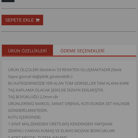
ÜRÜN ÖZELLIKLERI
ÖDEME SEÇENEKLERI
ÜRÜN ÖLÇÜLERİ:36x64cm 53 RENKTEN OLUŞMAKTADIR.(Renk
Sayısı güncel değişiklik gösterebilir.)
BU KATEGORİMİZDE YER ALAN TÜM GÖRSELLER TAM ALANA KARE
TAŞ KAPLAMA OLACAK ŞEKİLDE DİZAYN EDİLMİŞTİR.
TAŞ BÜYÜKLÜĞÜ 2,5mm dir
ÜRÜNLERİMİZ MARCEL SANAT ORJİNAL KUTUSUNDA SET HALİNDE
GÖNDERİLMEKTEDİR.
KUTU İÇERİSİNDE;
1.SINIF MALZEMEDEN ÜRETİLMİŞ KENDİNDEN YAPIŞKAN
ZEMİNLİ CANVAS KUMAŞ VE ELMAS MOZAİK BONCUKLARI
1 ADET KRİSTAL TUTMA KALEMİ