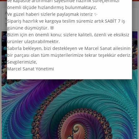
ve kapasite artırımları sayesinde hazırlık süreçlerimizi
önemli ölçüde hızlandırmış bulunmaktayız.
ANASAYFA
>
DESEN
>
Ve güzel haberi sizlerle paylaşmak isteriz ✨
YEŞIL VE MOR TONLARINDA DESEN MARCEL SANAT ELMAS MOZAIK
Sipariş hazırlık ve kargoya teslim süremiz artık SABİT 7 iş
TABLO 36X64CM
gününe düşmüştür. 🌸
Bizim için en önemli konu; sizlere kaliteli, özenli ve eksiksiz
ürünler ulaştırabilmektir.
Sabırla bekleyen, bizi destekleyen ve Marcel Sanat ailesinin
bir parçası olan tüm müşterilerimize tekrar teşekkür ederiz.
Sevgilerimizle,
Marcel Sanat Yönetimi